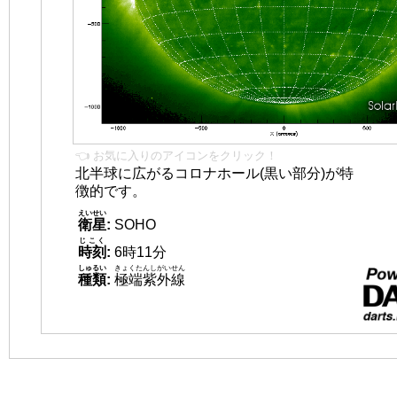
👈 お気に入りのアイコンをクリック！
北半球に広がるコロナホール(黒い部分)が特
徴的です。
えいせい
衛星
:
SOHO
じこく
時刻
:
6時11分
しゅるい
きょくたんしがいせん
種類
:
極端紫外線