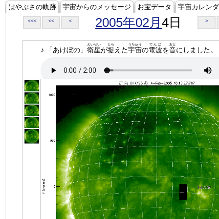
はやぶさの軌跡
宇宙からのメッセージ
お宝データ
宇宙カレンダ
2005年02月
4日
<<<
<<
<
>
えいせい
とら
うちゅう
でんぱ
おと
♪ 「あけぼの」
衛星
が
捉
えた
宇宙
の
電波
を
音
にしました。