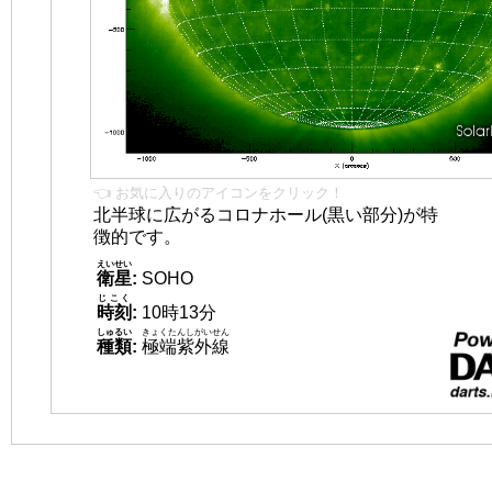
👈 お気に入りのアイコンをクリック！
北半球に広がるコロナホール(黒い部分)が特
徴的です。
えいせい
衛星
:
SOHO
じこく
時刻
:
10時13分
しゅるい
きょくたんしがいせん
種類
:
極端紫外線