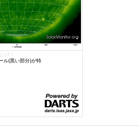
リック！
ル(黒い部分)が特