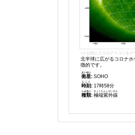
👈 お気に入りのアイコンをク
北半球に広がるコロナホー
徴的です。
えいせい
衛星
:
SOHO
じこく
時刻
:
17時58分
しゅるい
きょくたんしがいせん
種類
:
極端紫外線