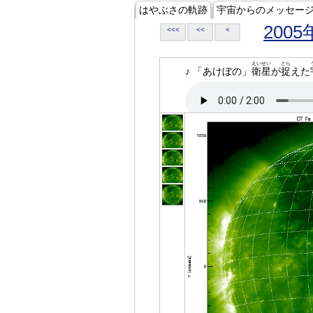
はやぶさの軌跡
宇宙からのメッセー
2005
<<<
<<
<
えいせい
とら
♪ 「あけぼの」
衛星
が
捉
えた