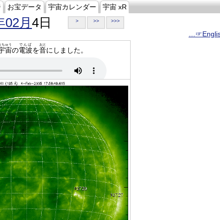
ジ
お宝データ
宇宙カレンダー
宇宙 xR
年02月
4日
>
>>
>>>
…☞Engli
うちゅう
でんぱ
おと
宇宙
の
電波
を
音
にしました。