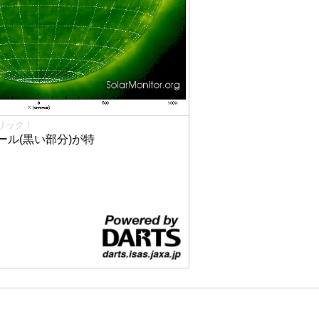
リック！
ル(黒い部分)が特