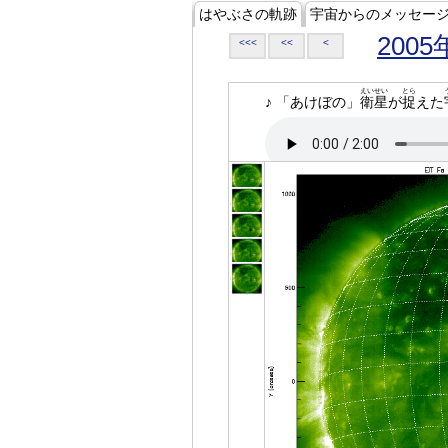
はやぶさの軌跡
宇宙からのメッセー
2005
<<<
<<
<
えいせい
とら
♪ 「あけぼの」
衛星
が
捉
えた