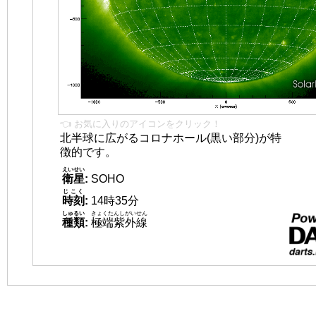
👈 お気に入りのアイコンをクリック！
北半球に広がるコロナホール(黒い部分)が特
徴的です。
えいせい
衛星
:
SOHO
じこく
時刻
:
14時35分
しゅるい
きょくたんしがいせん
種類
:
極端紫外線