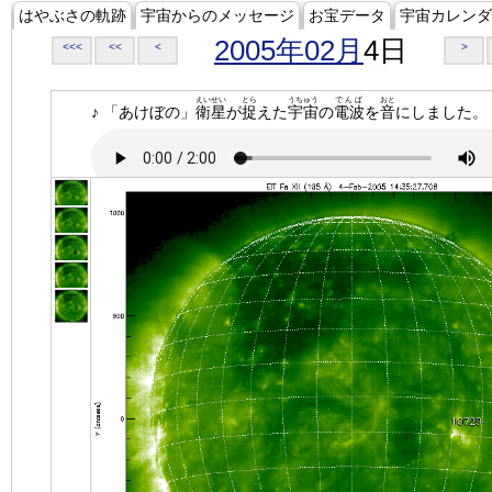
はやぶさの軌跡
宇宙からのメッセージ
お宝データ
宇宙カレンダ
2005年02月
4日
<<<
<<
<
>
えいせい
とら
うちゅう
でんぱ
おと
♪ 「あけぼの」
衛星
が
捉
えた
宇宙
の
電波
を
音
にしました。