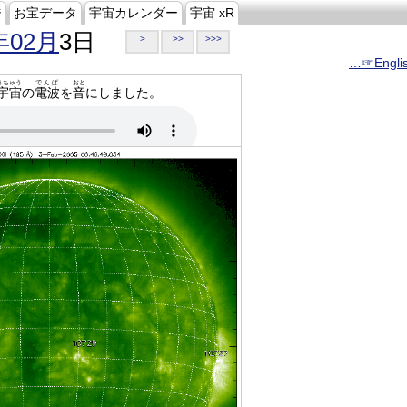
ジ
お宝データ
宇宙カレンダー
宇宙 xR
年02月
3日
>
>>
>>>
…☞Engli
うちゅう
でんぱ
おと
宇宙
の
電波
を
音
にしました。