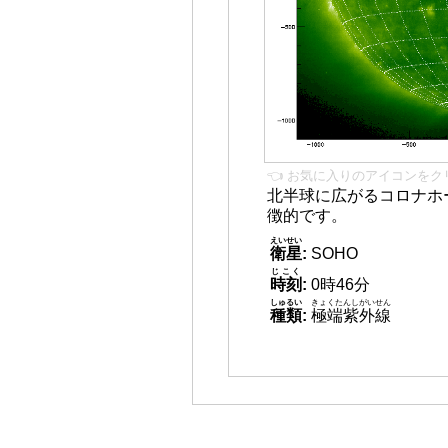
👈 お気に入りのアイコンをク
北半球に広がるコロナホー
徴的です。
えいせい
衛星
:
SOHO
じこく
時刻
:
0時46分
しゅるい
きょくたんしがいせん
種類
:
極端紫外線