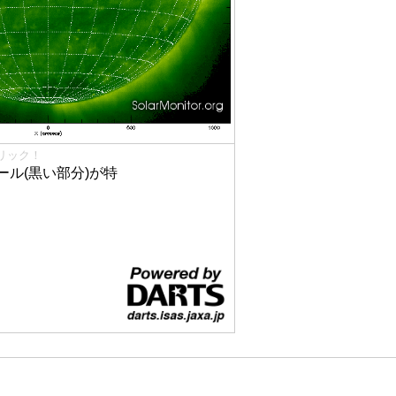
リック！
ル(黒い部分)が特