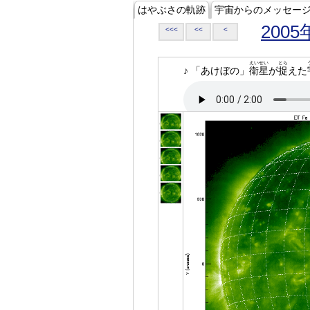
はやぶさの軌跡
宇宙からのメッセー
2005
<<<
<<
<
えいせい
とら
♪ 「あけぼの」
衛星
が
捉
えた