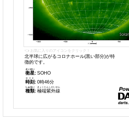
👈 お気に入りのアイコンをクリック！
北半球に広がるコロナホール(黒い部分)が特
徴的です。
えいせい
衛星
:
SOHO
じこく
時刻
:
0時46分
しゅるい
きょくたんしがいせん
種類
:
極端紫外線