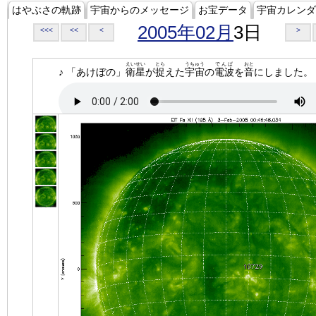
はやぶさの軌跡
宇宙からのメッセージ
お宝データ
宇宙カレンダ
2005年02月
3日
<<<
<<
<
>
えいせい
とら
うちゅう
でんぱ
おと
♪ 「あけぼの」
衛星
が
捉
えた
宇宙
の
電波
を
音
にしました。