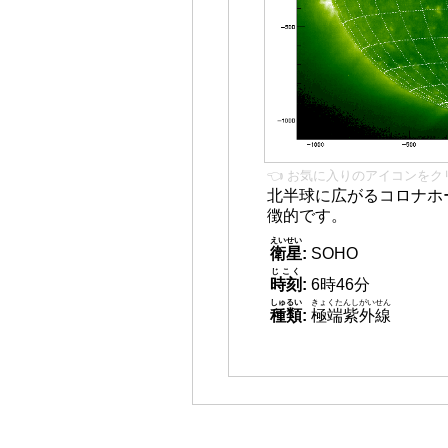
👈 お気に入りのアイコンをク
北半球に広がるコロナホー
徴的です。
えいせい
衛星
:
SOHO
じこく
時刻
:
6時46分
しゅるい
きょくたんしがいせん
種類
:
極端紫外線