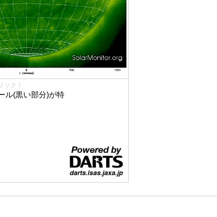
リック！
ル(黒い部分)が特