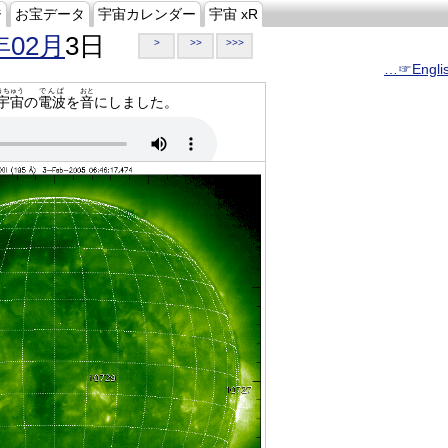
ジ
お宝データ
宇宙カレンダー
宇宙 xR
年02月
3日
>
>>
>>>
…☞Engli
うちゅう
でんぱ
おと
宇宙
の
電波
を
音
にしました。