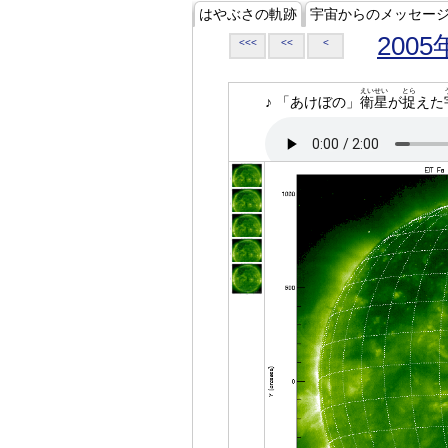
はやぶさの軌跡
宇宙からのメッセー
2005
<<<
<<
<
えいせい
とら
♪ 「あけぼの」
衛星
が
捉
えた