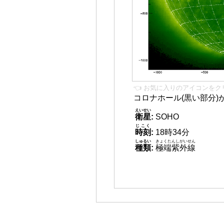
👈 お気に入りのアイコンをク
コロナホール(黒い部分)
えいせい
衛星
:
SOHO
じこく
時刻
:
18時34分
しゅるい
きょくたんしがいせん
種類
:
極端紫外線