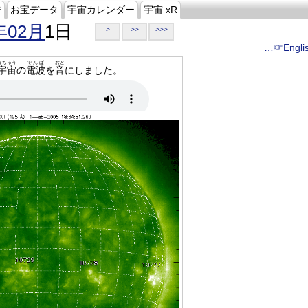
ジ
お宝データ
宇宙カレンダー
宇宙 xR
年02月
1日
>
>>
>>>
…☞Engli
うちゅう
でんぱ
おと
宇宙
の
電波
を
音
にしました。