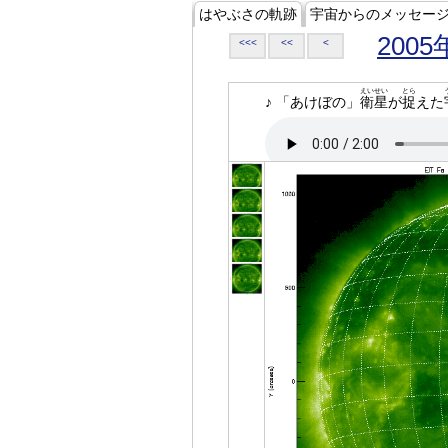
はやぶさの軌跡
宇宙からのメッセー
2005
<<<
<<
<
えいせい
とら
♪ 「あけぼの」
衛星
が
捉
えた