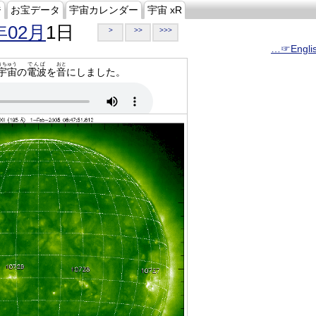
ジ
お宝データ
宇宙カレンダー
宇宙 xR
年02月
1日
>
>>
>>>
…☞Engli
うちゅう
でんぱ
おと
宇宙
の
電波
を
音
にしました。