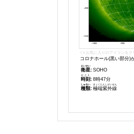
👈 お気に入りのアイコンをク
コロナホール(黒い部分)
えいせい
衛星
:
SOHO
じこく
時刻
:
8時47分
しゅるい
きょくたんしがいせん
種類
:
極端紫外線