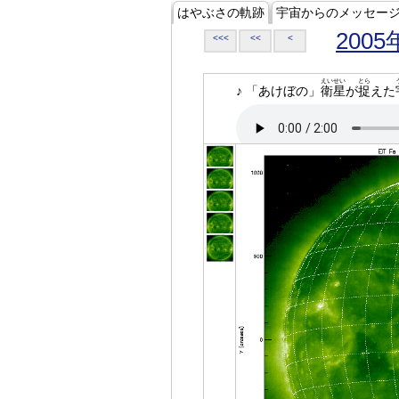
はやぶさの軌跡
宇宙からのメッセー
2005
<<<
<<
<
えいせい
とら
♪ 「あけぼの」
衛星
が
捉
えた