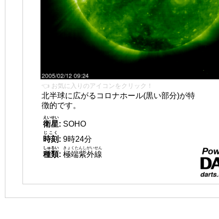
👈 お気に入りのアイコンをクリック！
北半球に広がるコロナホール(黒い部分)が特
徴的です。
えいせい
衛星
:
SOHO
じこく
時刻
:
9時24分
しゅるい
きょくたんしがいせん
種類
:
極端紫外線