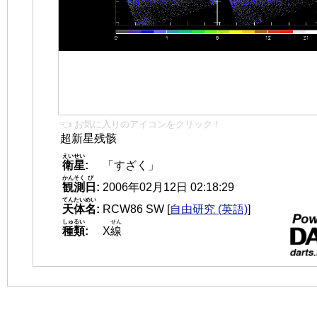
👈 お気に入りのアイコンをクリック！
超新星残骸
えいせい
衛星
:
「すざく」
かんそく
び
観測
日
:
2006年02月12日 02:18:29
てんたいめい
天体名
:
RCW86 SW
[
自由研究 (英語)
]
しゅるい
せん
種類
:
X
線