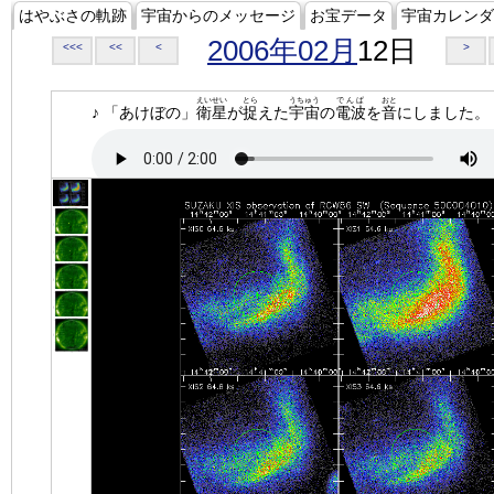
はやぶさの軌跡
宇宙からのメッセージ
お宝データ
宇宙カレンダ
2006年02月
12日
<<<
<<
<
>
えいせい
とら
うちゅう
でんぱ
おと
♪ 「あけぼの」
衛星
が
捉
えた
宇宙
の
電波
を
音
にしました。