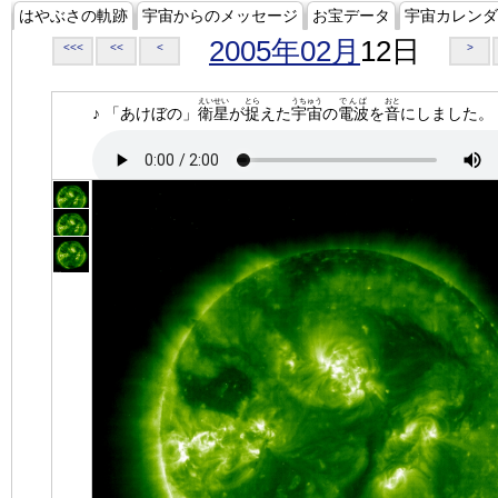
はやぶさの軌跡
宇宙からのメッセージ
お宝データ
宇宙カレンダ
2005年02月
12日
<<<
<<
<
>
えいせい
とら
うちゅう
でんぱ
おと
♪ 「あけぼの」
衛星
が
捉
えた
宇宙
の
電波
を
音
にしました。