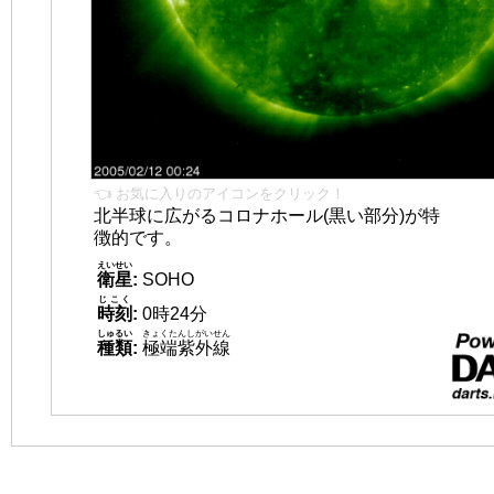
👈 お気に入りのアイコンをクリック！
北半球に広がるコロナホール(黒い部分)が特
徴的です。
えいせい
衛星
:
SOHO
じこく
時刻
:
0時24分
しゅるい
きょくたんしがいせん
種類
:
極端紫外線