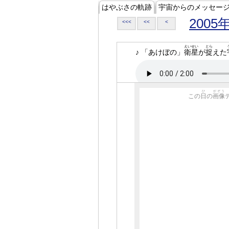
はやぶさの軌跡
宇宙からのメッセー
2005
<<<
<<
<
えいせい
とら
♪ 「あけぼの」
衛星
が
捉
えた
ひ
がぞう
この
日
の
画像