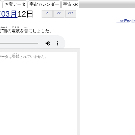
ジ
お宝データ
宇宙カレンダー
宇宙 xR
年03月
12日
>
>>
>>>
…☞Engli
うちゅう
でんぱ
おと
宇宙
の
電波
を
音
にしました。
とうろく
データは
登録
されていません。