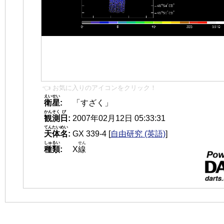
👈 お気に入りのアイコンをクリック！
えいせい
衛星
:
「すざく」
かんそく
び
観測
日
:
2007年02月12日 05:33:31
てんたいめい
天体名
:
GX 339-4
[
自由研究 (英語)
]
しゅるい
せん
種類
:
X
線