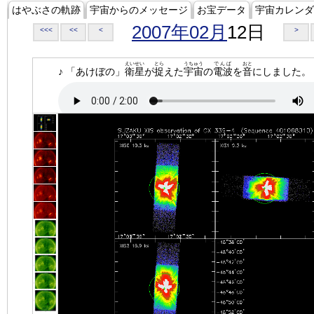
はやぶさの軌跡
宇宙からのメッセージ
お宝データ
宇宙カレンダ
2007年02月
12日
<<<
<<
<
>
えいせい
とら
うちゅう
でんぱ
おと
♪ 「あけぼの」
衛星
が
捉
えた
宇宙
の
電波
を
音
にしました。