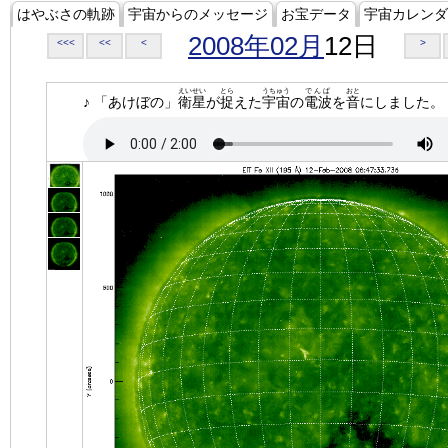
はやぶさの軌跡
宇宙からのメッセージ
お宝データ
宇宙カレンダ
2008年02月
12日
<<<
<<
<
>
えいせい
とら
うちゅう
でんぱ
おと
♪ 「あけぼの」
衛星
が
捉
えた
宇宙
の
電波
を
音
にしました。