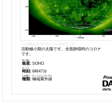
👈 お気に入りのアイコンをクリック！
活動極小期の太陽です。全面静穏時のコロナ
です。
えいせい
衛星
:
SOHO
じこく
時刻
:
6時47分
しゅるい
きょくたんしがいせん
種類
:
極端紫外線