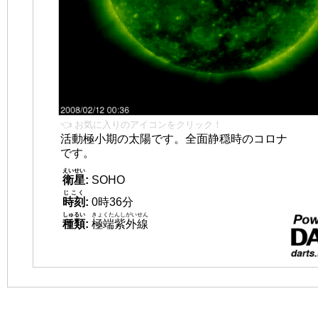
👈 お気に入りのアイコンをクリック！
活動極小期の太陽です。全面静穏時のコロナ
です。
えいせい
衛星
:
SOHO
じこく
時刻
:
0時36分
しゅるい
きょくたんしがいせん
種類
:
極端紫外線