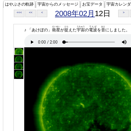
はやぶさの軌跡
宇宙からのメッセージ
お宝データ
宇宙カレンダ
2008年02月
12日
<<<
<<
<
>
えいせい
とら
うちゅう
でんぱ
おと
♪ 「あけぼの」
衛星
が
捉
えた
宇宙
の
電波
を
音
にしました。