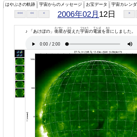
はやぶさの軌跡
宇宙からのメッセージ
お宝データ
宇宙カレンダ
2006年02月
12日
<<<
<<
<
>
えいせい
とら
うちゅう
でんぱ
おと
♪ 「あけぼの」
衛星
が
捉
えた
宇宙
の
電波
を
音
にしました。