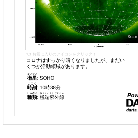
👈 お気に入りのアイコンをクリック！
コロナはすっかり暗くなりましたが、まだい
くつか活動領域があります。
えいせい
衛星
:
SOHO
じこく
時刻
:
10時38分
しゅるい
きょくたんしがいせん
種類
:
極端紫外線