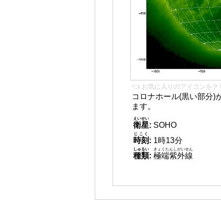
👈 お気に入りのアイコンをク
コロナホール(黒い部分)
ます。
えいせい
衛星
:
SOHO
じこく
時刻
:
1時13分
しゅるい
きょくたんしがいせん
種類
:
極端紫外線