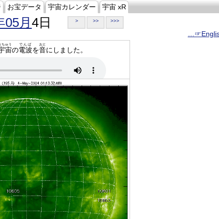
ジ
お宝データ
宇宙カレンダー
宇宙 xR
年05月
4日
>
>>
>>>
…☞Engli
うちゅう
でんぱ
おと
宇宙
の
電波
を
音
にしました。