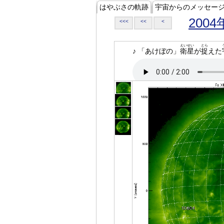
はやぶさの軌跡
宇宙からのメッセー
2004
<<<
<<
<
えいせい
とら
♪ 「あけぼの」
衛星
が
捉
えた