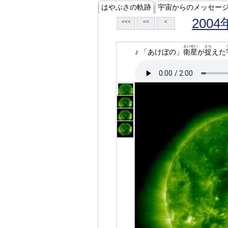
はやぶさの軌跡
宇宙からのメッセー
2004
<<<
<<
<
えいせい
とら
♪ 「あけぼの」
衛星
が
捉
えた