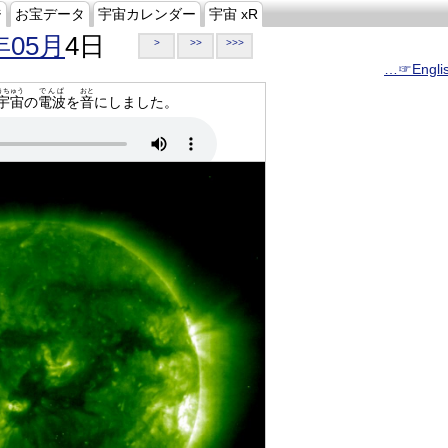
ジ
お宝データ
宇宙カレンダー
宇宙 xR
年05月
4日
>
>>
>>>
…☞Engli
うちゅう
でんぱ
おと
宇宙
の
電波
を
音
にしました。