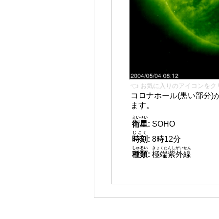
👈 お気に入りのアイコンをク
コロナホール(黒い部分)
ます。
えいせい
衛星
:
SOHO
じこく
時刻
:
8時12分
しゅるい
きょくたんしがいせん
種類
:
極端紫外線