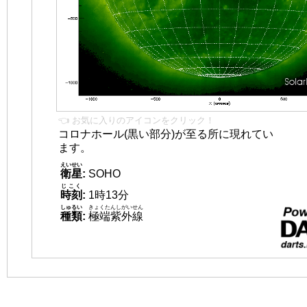
👈 お気に入りのアイコンをクリック！
コロナホール(黒い部分)が至る所に現れてい
ます。
えいせい
衛星
:
SOHO
じこく
時刻
:
1時13分
しゅるい
きょくたんしがいせん
種類
:
極端紫外線