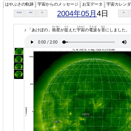
はやぶさの軌跡
宇宙からのメッセージ
お宝データ
宇宙カレンダ
2004年05月
4日
<<<
<<
<
>
えいせい
とら
うちゅう
でんぱ
おと
♪ 「あけぼの」
衛星
が
捉
えた
宇宙
の
電波
を
音
にしました。