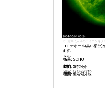
👈 お気に入りのアイコンをク
コロナホール(黒い部分)
ます。
えいせい
衛星
:
SOHO
じこく
時刻
:
0時24分
しゅるい
きょくたんしがいせん
種類
:
極端紫外線