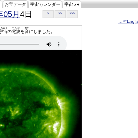
ジ
お宝データ
宇宙カレンダー
宇宙 xR
年05月
4日
>
>>
>>>
…☞Engli
うちゅう
でんぱ
おと
宇宙
の
電波
を
音
にしました。