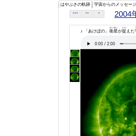
はやぶさの軌跡
宇宙からのメッセー
2004
<<<
<<
<
えいせい
とら
♪ 「あけぼの」
衛星
が
捉
えた