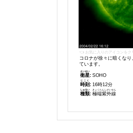
👈 お気に入りのアイコンをク
コロナが徐々に暗くなり
ています。
えいせい
衛星
:
SOHO
じこく
時刻
:
16時12分
しゅるい
きょくたんしがいせん
種類
:
極端紫外線