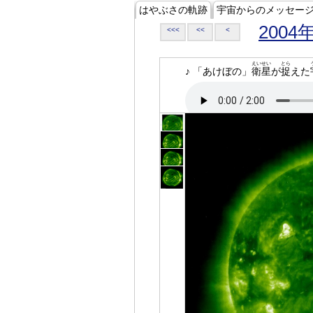
はやぶさの軌跡
宇宙からのメッセー
2004
<<<
<<
<
えいせい
とら
♪ 「あけぼの」
衛星
が
捉
えた