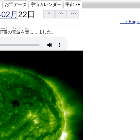
ジ
お宝データ
宇宙カレンダー
宇宙 xR
年02月
22日
>
>>
>>>
…☞Engli
うちゅう
でんぱ
おと
宇宙
の
電波
を
音
にしました。