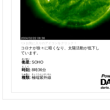
👈 お気に入りのアイコンをクリック！
コロナが徐々に暗くなり、太陽活動が低下し
ています。
えいせい
衛星
:
SOHO
じこく
時刻
:
8時36分
しゅるい
きょくたんしがいせん
種類
:
極端紫外線