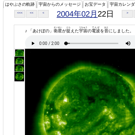
はやぶさの軌跡
宇宙からのメッセージ
お宝データ
宇宙カレンダ
2004年02月
22日
<<<
<<
<
>
えいせい
とら
うちゅう
でんぱ
おと
♪ 「あけぼの」
衛星
が
捉
えた
宇宙
の
電波
を
音
にしました。