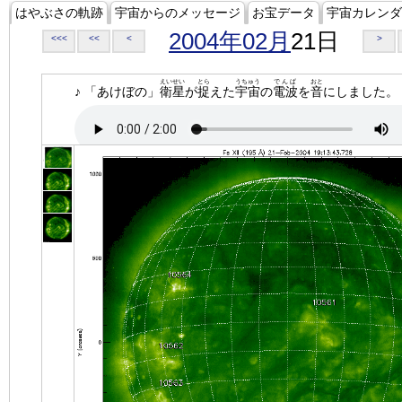
はやぶさの軌跡
宇宙からのメッセージ
お宝データ
宇宙カレンダ
2004年02月
21日
<<<
<<
<
>
えいせい
とら
うちゅう
でんぱ
おと
♪ 「あけぼの」
衛星
が
捉
えた
宇宙
の
電波
を
音
にしました。