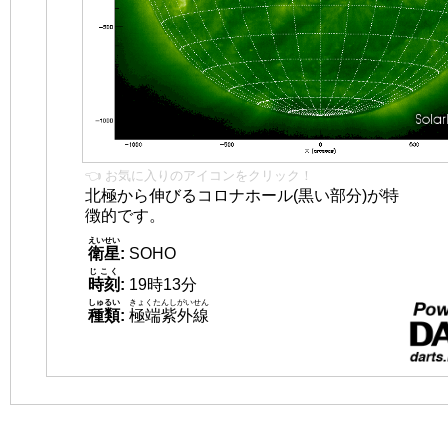
👈 お気に入りのアイコンをクリック！
北極から伸びるコロナホール(黒い部分)が特
徴的です。
えいせい
衛星
:
SOHO
じこく
時刻
:
19時13分
しゅるい
きょくたんしがいせん
種類
:
極端紫外線