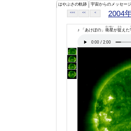
はやぶさの軌跡
宇宙からのメッセー
2004
<<<
<<
<
えいせい
とら
♪ 「あけぼの」
衛星
が
捉
えた