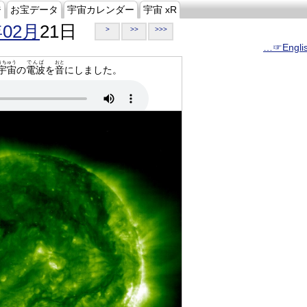
ジ
お宝データ
宇宙カレンダー
宇宙 xR
年02月
21日
>
>>
>>>
…☞Engli
うちゅう
でんぱ
おと
宇宙
の
電波
を
音
にしました。