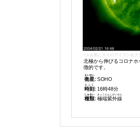
👈 お気に入りのアイコンをク
北極から伸びるコロナホー
徴的です。
えいせい
衛星
:
SOHO
じこく
時刻
:
16時48分
しゅるい
きょくたんしがいせん
種類
:
極端紫外線