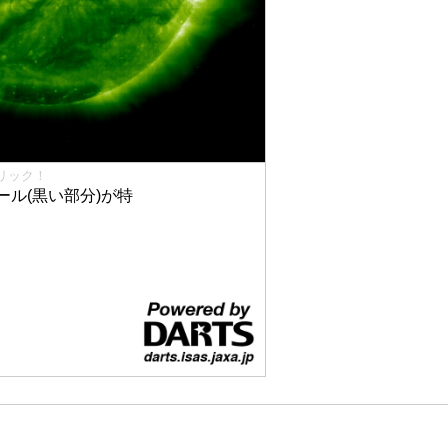
リック！
ル(黒い部分)が特