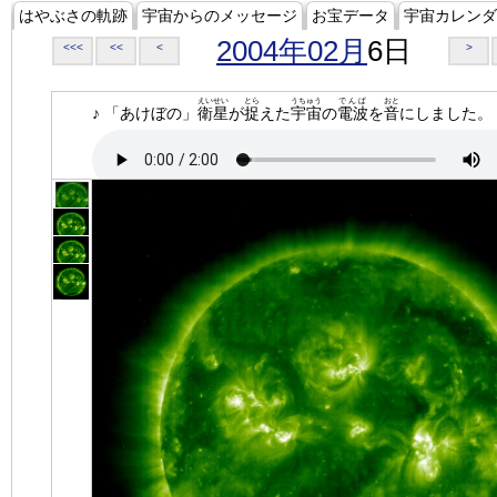
はやぶさの軌跡
宇宙からのメッセージ
お宝データ
宇宙カレンダ
2004年02月
6日
<<<
<<
<
>
えいせい
とら
うちゅう
でんぱ
おと
♪ 「あけぼの」
衛星
が
捉
えた
宇宙
の
電波
を
音
にしました。