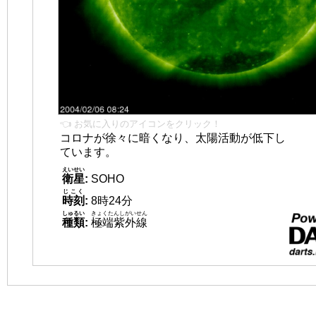
👈 お気に入りのアイコンをクリック！
コロナが徐々に暗くなり、太陽活動が低下し
ています。
えいせい
衛星
:
SOHO
じこく
時刻
:
8時24分
しゅるい
きょくたんしがいせん
種類
:
極端紫外線