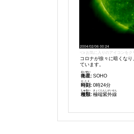
👈 お気に入りのアイコンをク
コロナが徐々に暗くなり
ています。
えいせい
衛星
:
SOHO
じこく
時刻
:
0時24分
しゅるい
きょくたんしがいせん
種類
:
極端紫外線