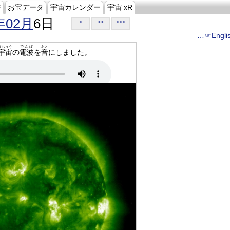
ジ
お宝データ
宇宙カレンダー
宇宙 xR
年02月
6日
>
>>
>>>
…☞Engli
うちゅう
でんぱ
おと
宇宙
の
電波
を
音
にしました。