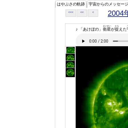
はやぶさの軌跡
宇宙からのメッセー
2004
<<<
<<
<
えいせい
とら
♪ 「あけぼの」
衛星
が
捉
えた