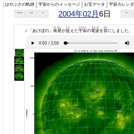
はやぶさの軌跡
宇宙からのメッセージ
お宝データ
宇宙カレンダ
2004年02月
6日
<<<
<<
<
>
えいせい
とら
うちゅう
でんぱ
おと
♪ 「あけぼの」
衛星
が
捉
えた
宇宙
の
電波
を
音
にしました。