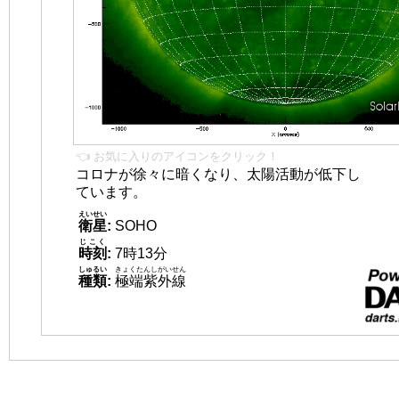
👈 お気に入りのアイコンをクリック！
コロナが徐々に暗くなり、太陽活動が低下し
ています。
えいせい
衛星
:
SOHO
じこく
時刻
:
7時13分
しゅるい
きょくたんしがいせん
種類
:
極端紫外線