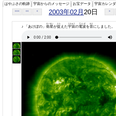
はやぶさの軌跡
宇宙からのメッセージ
お宝データ
宇宙カレンダ
2003年02月
20日
<<<
<<
<
>
えいせい
とら
うちゅう
でんぱ
おと
♪ 「あけぼの」
衛星
が
捉
えた
宇宙
の
電波
を
音
にしました。