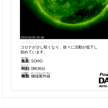
👈 お気に入りのアイコンをクリック！
コロナが少し暗くなり、徐々に活動が低下し
始めています。
えいせい
衛星
:
SOHO
じこく
時刻
:
0時36分
しゅるい
きょくたんしがいせん
種類
:
極端紫外線