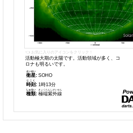
👈 お気に入りのアイコンをクリック！
活動極大期の太陽です。活動領域が多く、コ
ロナも明るいです。
えいせい
衛星
:
SOHO
じこく
時刻
:
1時13分
しゅるい
きょくたんしがいせん
種類
:
極端紫外線