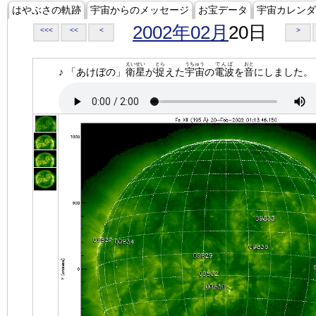
はやぶさの軌跡
宇宙からのメッセージ
お宝データ
宇宙カレンダ
2002年02月
20日
<<<
<<
<
>
えいせい
とら
うちゅう
でんぱ
おと
♪ 「あけぼの」
衛星
が
捉
えた
宇宙
の
電波
を
音
にしました。