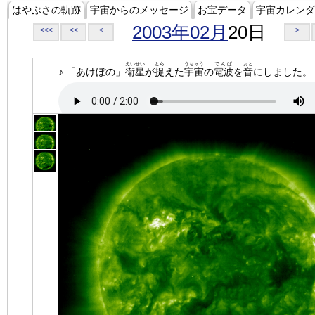
はやぶさの軌跡
宇宙からのメッセージ
お宝データ
宇宙カレンダ
2003年02月
20日
<<<
<<
<
>
えいせい
とら
うちゅう
でんぱ
おと
♪ 「あけぼの」
衛星
が
捉
えた
宇宙
の
電波
を
音
にしました。