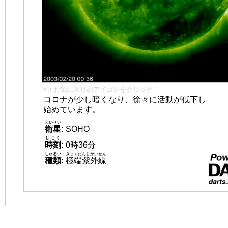
👈 お気に入りのアイコンをクリック！
コロナが少し暗くなり、徐々に活動が低下し
始めています。
えいせい
衛星
:
SOHO
じこく
時刻
:
0時36分
しゅるい
きょくたんしがいせん
種類
:
極端紫外線