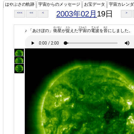
はやぶさの軌跡
宇宙からのメッセージ
お宝データ
宇宙カレンダ
2003年02月
19日
<<<
<<
<
>
えいせい
とら
うちゅう
でんぱ
おと
♪ 「あけぼの」
衛星
が
捉
えた
宇宙
の
電波
を
音
にしました。