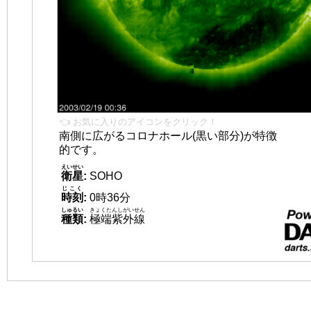
👈 お気に入りのアイコンをクリック！
南側に広がるコロナホール(黒い部分)が特徴
的です。
えいせい
衛星
:
SOHO
じこく
時刻
:
0時36分
しゅるい
きょくたんしがいせん
種類
:
極端紫外線