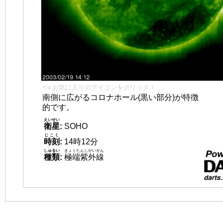
👈 お気に入りのアイコンをクリック！
南側に広がるコロナホール(黒い部分)が特徴
的です。
えいせい
衛星
:
SOHO
じこく
時刻
:
14時12分
しゅるい
きょくたんしがいせん
種類
:
極端紫外線