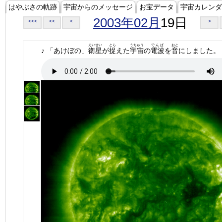
はやぶさの軌跡
宇宙からのメッセージ
お宝データ
宇宙カレンダ
2003年02月
19日
<<<
<<
<
>
えいせい
とら
うちゅう
でんぱ
おと
♪ 「あけぼの」
衛星
が
捉
えた
宇宙
の
電波
を
音
にしました。