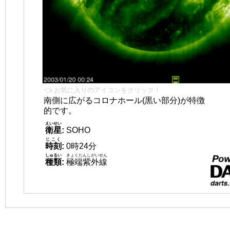
👈 お気に入りのアイコンをクリック！
南側に広がるコロナホール(黒い部分)が特徴
的です。
えいせい
衛星
:
SOHO
じこく
時刻
:
0時24分
しゅるい
きょくたんしがいせん
種類
:
極端紫外線