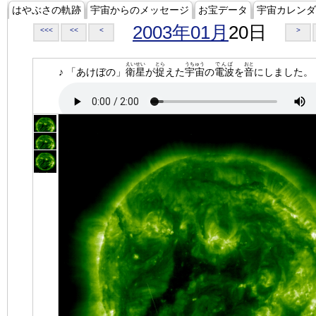
はやぶさの軌跡
宇宙からのメッセージ
お宝データ
宇宙カレンダ
2003年01月
20日
<<<
<<
<
>
えいせい
とら
うちゅう
でんぱ
おと
♪ 「あけぼの」
衛星
が
捉
えた
宇宙
の
電波
を
音
にしました。