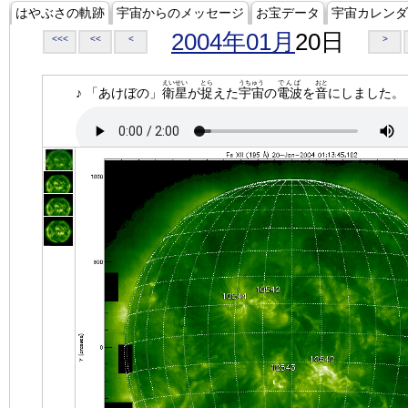
はやぶさの軌跡
宇宙からのメッセージ
お宝データ
宇宙カレンダ
2004年01月
20日
<<<
<<
<
>
えいせい
とら
うちゅう
でんぱ
おと
♪ 「あけぼの」
衛星
が
捉
えた
宇宙
の
電波
を
音
にしました。