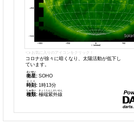
👈 お気に入りのアイコンをクリック！
コロナが徐々に暗くなり、太陽活動が低下し
ています。
えいせい
衛星
:
SOHO
じこく
時刻
:
1時13分
しゅるい
きょくたんしがいせん
種類
:
極端紫外線