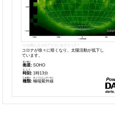
👈 お気に入りのアイコンをクリック！
コロナが徐々に暗くなり、太陽活動が低下し
ています。
えいせい
衛星
:
SOHO
じこく
時刻
:
1時13分
しゅるい
きょくたんしがいせん
種類
:
極端紫外線