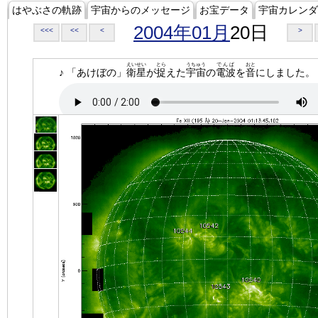
はやぶさの軌跡
宇宙からのメッセージ
お宝データ
宇宙カレンダ
2004年01月
20日
<<<
<<
<
>
えいせい
とら
うちゅう
でんぱ
おと
♪ 「あけぼの」
衛星
が
捉
えた
宇宙
の
電波
を
音
にしました。