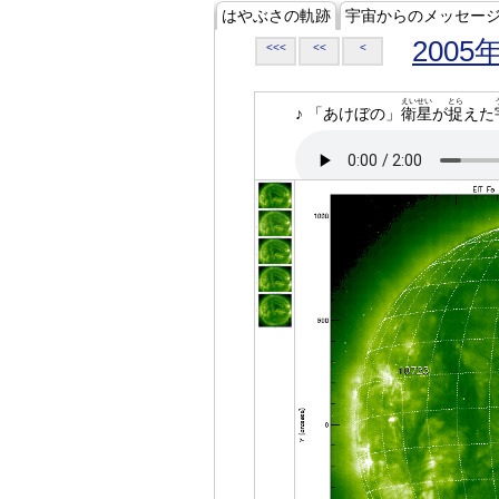
はやぶさの軌跡
宇宙からのメッセー
2005
<<<
<<
<
えいせい
とら
♪ 「あけぼの」
衛星
が
捉
えた