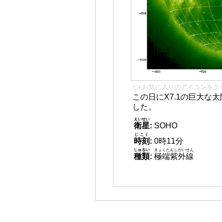
👈 お気に入りのアイコンをク
この日にX7.1の巨大な
した。
えいせい
衛星
:
SOHO
じこく
時刻
:
0時11分
しゅるい
きょくたんしがいせん
種類
:
極端紫外線