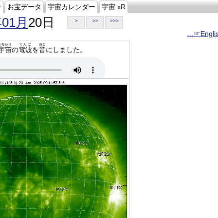
ジ
お宝データ
宇宙カレンダー
宇宙 xR
年01月
20日
>
>>
>>>
…☞Engli
うちゅう
でんぱ
おと
宇宙
の
電波
を
音
にしました。