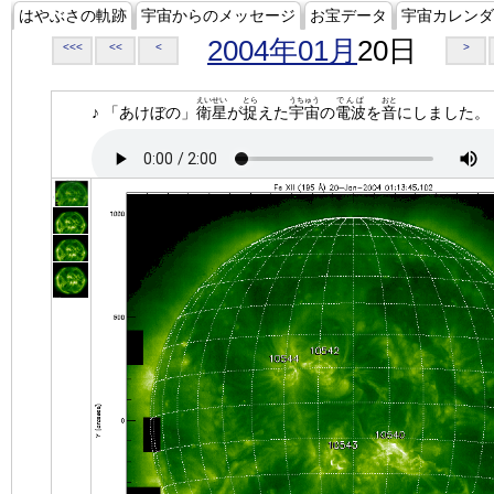
はやぶさの軌跡
宇宙からのメッセージ
お宝データ
宇宙カレンダ
2004年01月
20日
<<<
<<
<
>
えいせい
とら
うちゅう
でんぱ
おと
♪ 「あけぼの」
衛星
が
捉
えた
宇宙
の
電波
を
音
にしました。