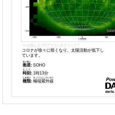
👈 お気に入りのアイコンをクリック！
コロナが徐々に暗くなり、太陽活動が低下し
ています。
えいせい
衛星
:
SOHO
じこく
時刻
:
1時13分
しゅるい
きょくたんしがいせん
種類
:
極端紫外線