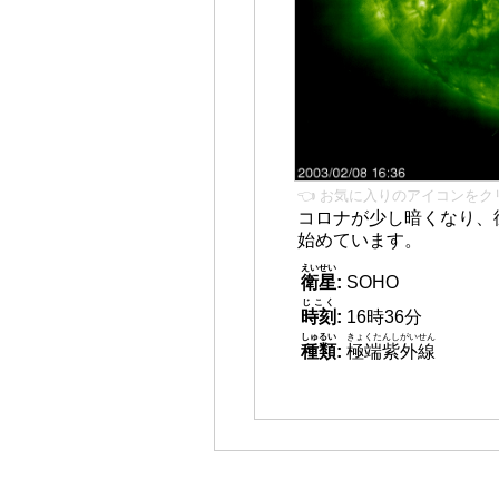
👈 お気に入りのアイコンをク
コロナが少し暗くなり、
始めています。
えいせい
衛星
:
SOHO
じこく
時刻
:
16時36分
しゅるい
きょくたんしがいせん
種類
:
極端紫外線