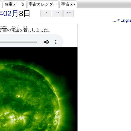
ジ
お宝データ
宇宙カレンダー
宇宙 xR
年02月
8日
>
>>
>>>
…☞Engli
うちゅう
でんぱ
おと
宇宙
の
電波
を
音
にしました。