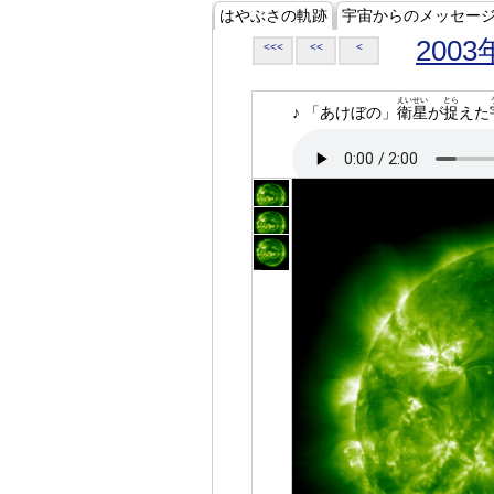
はやぶさの軌跡
宇宙からのメッセー
2003
<<<
<<
<
えいせい
とら
♪ 「あけぼの」
衛星
が
捉
えた