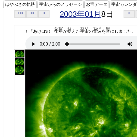
はやぶさの軌跡
宇宙からのメッセージ
お宝データ
宇宙カレンダ
2003年01月
8日
<<<
<<
<
>
えいせい
とら
うちゅう
でんぱ
おと
♪ 「あけぼの」
衛星
が
捉
えた
宇宙
の
電波
を
音
にしました。