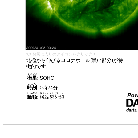
👈 お気に入りのアイコンをクリック！
北極から伸びるコロナホール(黒い部分)が特
徴的です。
えいせい
衛星
:
SOHO
じこく
時刻
:
0時24分
しゅるい
きょくたんしがいせん
種類
:
極端紫外線