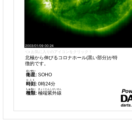
👈 お気に入りのアイコンをクリック！
北極から伸びるコロナホール(黒い部分)が特
徴的です。
えいせい
衛星
:
SOHO
じこく
時刻
:
0時24分
しゅるい
きょくたんしがいせん
種類
:
極端紫外線