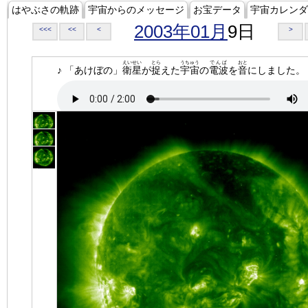
はやぶさの軌跡
宇宙からのメッセージ
お宝データ
宇宙カレンダ
2003年01月
9日
<<<
<<
<
>
えいせい
とら
うちゅう
でんぱ
おと
♪ 「あけぼの」
衛星
が
捉
えた
宇宙
の
電波
を
音
にしました。