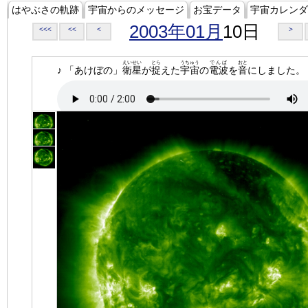
はやぶさの軌跡
宇宙からのメッセージ
お宝データ
宇宙カレンダ
2003年01月
10日
<<<
<<
<
>
えいせい
とら
うちゅう
でんぱ
おと
♪ 「あけぼの」
衛星
が
捉
えた
宇宙
の
電波
を
音
にしました。