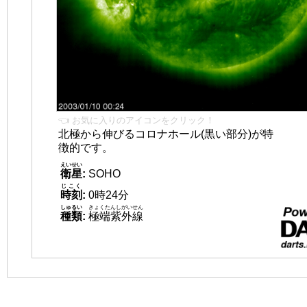
👈 お気に入りのアイコンをクリック！
北極から伸びるコロナホール(黒い部分)が特
徴的です。
えいせい
衛星
:
SOHO
じこく
時刻
:
0時24分
しゅるい
きょくたんしがいせん
種類
:
極端紫外線