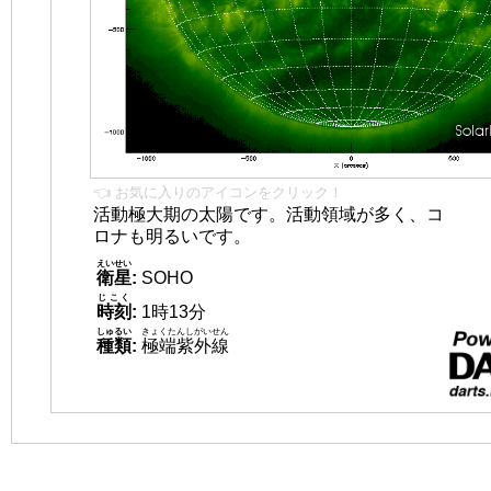
👈 お気に入りのアイコンをクリック！
活動極大期の太陽です。活動領域が多く、コ
ロナも明るいです。
えいせい
衛星
:
SOHO
じこく
時刻
:
1時13分
しゅるい
きょくたんしがいせん
種類
:
極端紫外線