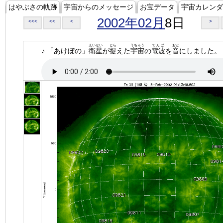
はやぶさの軌跡
宇宙からのメッセージ
お宝データ
宇宙カレンダ
2002年02月
8日
<<<
<<
<
>
えいせい
とら
うちゅう
でんぱ
おと
♪ 「あけぼの」
衛星
が
捉
えた
宇宙
の
電波
を
音
にしました。