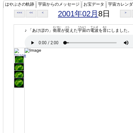
はやぶさの軌跡
宇宙からのメッセージ
お宝データ
宇宙カレンダ
2001年02月
8日
<<<
<<
<
>
えいせい
とら
うちゅう
でんぱ
おと
♪ 「あけぼの」
衛星
が
捉
えた
宇宙
の
電波
を
音
にしました。