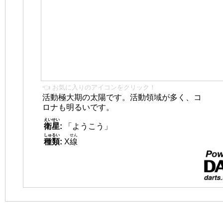
👈 お気に入りのアイコンをクリック！
活動極大期の太陽です。活動領域が多く、コ
ロナも明るいです。
えいせい
衛星
:
「ようこう」
しゅるい
せん
種類
:
X
線