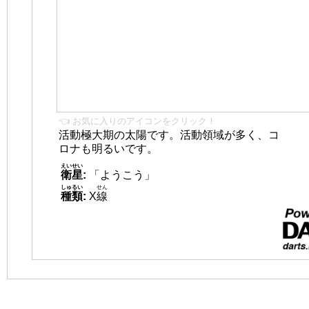
👈 お気に入りのアイコンをクリック！
活動極大期の太陽です。活動領域が多く、コ
ロナも明るいです。
えいせい
衛星
:
「ようこう」
しゅるい
せん
種類
:
X
線