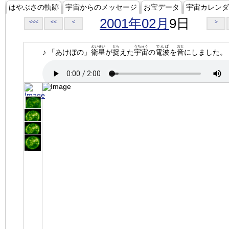
はやぶさの軌跡
宇宙からのメッセージ
お宝データ
宇宙カレンダ
2001年02月
9日
<<<
<<
<
>
えいせい
とら
うちゅう
でんぱ
おと
♪ 「あけぼの」
衛星
が
捉
えた
宇宙
の
電波
を
音
にしました。