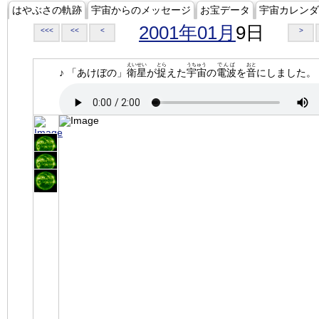
はやぶさの軌跡
宇宙からのメッセージ
お宝データ
宇宙カレンダ
2001年01月
9日
<<<
<<
<
>
えいせい
とら
うちゅう
でんぱ
おと
♪ 「あけぼの」
衛星
が
捉
えた
宇宙
の
電波
を
音
にしました。