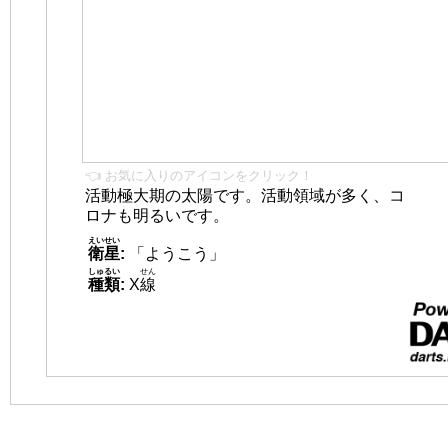
👈 お気に入りのアイコンをクリック！
活動極大期の太陽です。活動領域が多く、コ
ロナも明るいです。
えいせい
衛星
:
「ようこう」
しゅるい
せん
種類
:
X
線