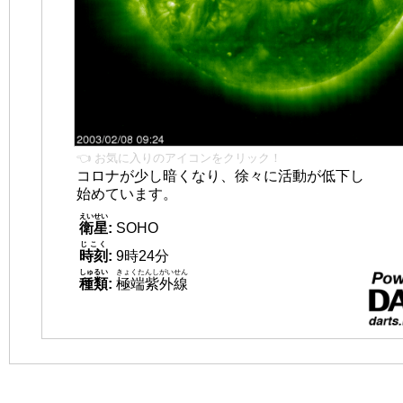
👈 お気に入りのアイコンをクリック！
コロナが少し暗くなり、徐々に活動が低下し
始めています。
えいせい
衛星
:
SOHO
じこく
時刻
:
9時24分
しゅるい
きょくたんしがいせん
種類
:
極端紫外線