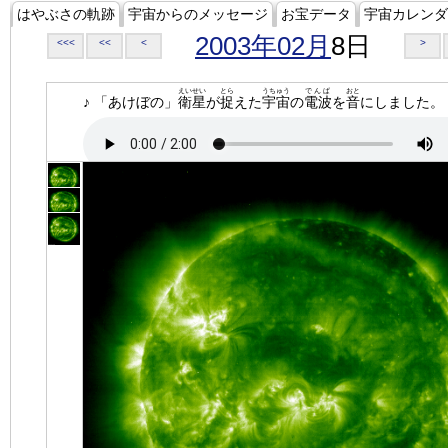
はやぶさの軌跡
宇宙からのメッセージ
お宝データ
宇宙カレンダ
2003年02月
8日
<<<
<<
<
>
えいせい
とら
うちゅう
でんぱ
おと
♪ 「あけぼの」
衛星
が
捉
えた
宇宙
の
電波
を
音
にしました。