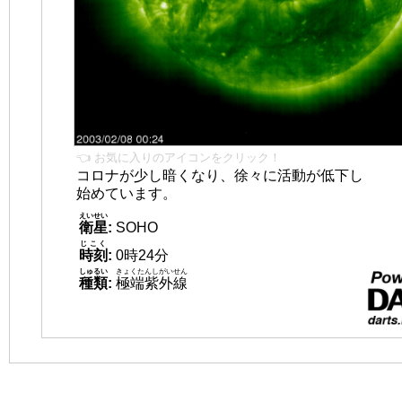
👈 お気に入りのアイコンをクリック！
コロナが少し暗くなり、徐々に活動が低下し
始めています。
えいせい
衛星
:
SOHO
じこく
時刻
:
0時24分
しゅるい
きょくたんしがいせん
種類
:
極端紫外線