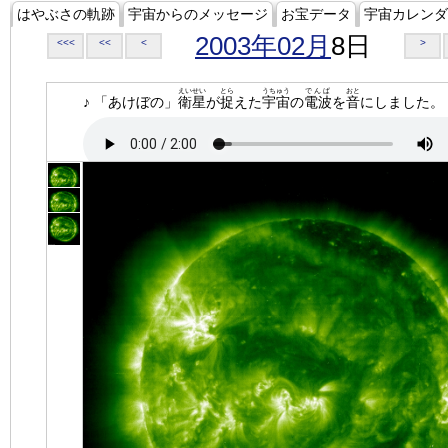
はやぶさの軌跡
宇宙からのメッセージ
お宝データ
宇宙カレンダ
2003年02月
8日
<<<
<<
<
>
えいせい
とら
うちゅう
でんぱ
おと
♪ 「あけぼの」
衛星
が
捉
えた
宇宙
の
電波
を
音
にしました。