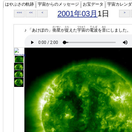
はやぶさの軌跡
宇宙からのメッセージ
お宝データ
宇宙カレンダ
2001年03月
1日
<<<
<<
<
>
えいせい
とら
うちゅう
でんぱ
おと
♪ 「あけぼの」
衛星
が
捉
えた
宇宙
の
電波
を
音
にしました。