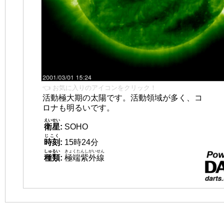
👈 お気に入りのアイコンをクリック！
活動極大期の太陽です。活動領域が多く、コ
ロナも明るいです。
えいせい
衛星
:
SOHO
じこく
時刻
:
15時24分
しゅるい
きょくたんしがいせん
種類
:
極端紫外線